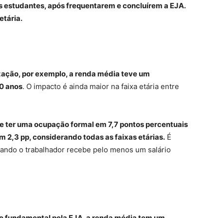
 estudantes, após frequentarem e concluírem a EJA.
etária.
zação, por exemplo, a renda média teve um
60 anos
. O impacto é ainda maior na faixa etária entre
 ter uma ocupação formal em 7,7 pontos percentuais
 2,3 pp, considerando todas as faixas etárias.
É
ando o trabalhador recebe pelo menos um salário
no fundamental pela EJA, a renda média tem um