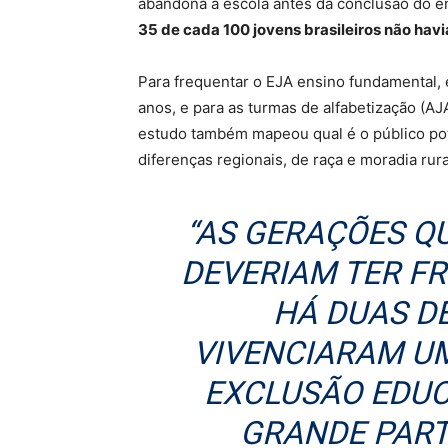
abandona a escola antes da conclusão do 
35 de cada 100 jovens brasileiros não hav
Para frequentar o EJA ensino fundamental, 
anos, e para as turmas de alfabetização (AJA
estudo também mapeou qual é o público pot
diferenças regionais, de raça e moradia rur
“AS GERAÇÕES Q
DEVERIAM TER F
HÁ DUAS D
VIVENCIARAM U
EXCLUSÃO EDUCA
GRANDE PART