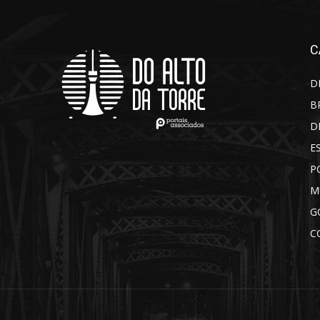
C
D
B
D
E
P
M
G
C