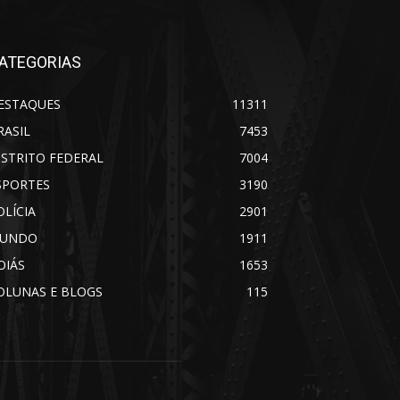
ATEGORIAS
ESTAQUES
11311
RASIL
7453
ISTRITO FEDERAL
7004
SPORTES
3190
OLÍCIA
2901
UNDO
1911
OIÁS
1653
OLUNAS E BLOGS
115