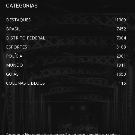
CATEGORIAS
DESTAQUES
11309
BRASIL
7452
DISTRITO FEDERAL
7004
ESPORTES
3188
POLÍCIA
2901
MUNDO
1911
GOIÁS
1653
COLUNAS E BLOGS
115
Porque a liberdade de expressão só tem sentido quando a