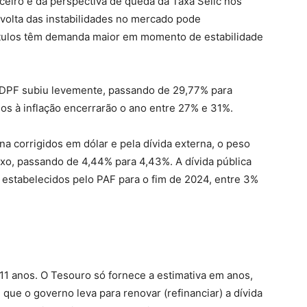
ceiro e da perspectiva de queda da Taxa Selic nos
volta das instabilidades no mercado pode
tulos têm demanda maior em momento de estabilidade
 na DPF subiu levemente, passando de 29,77% para
dos à inflação encerrarão o ano entre 27% e 31%.
na corrigidos em dólar e pela dívida externa, o peso
ixo, passando de 4,44% para 4,43%. A dívida pública
s estabelecidos pelo PAF para o fim de 2024, entre 3%
11 anos. O Tesouro só fornece a estimativa em anos,
que o governo leva para renovar (refinanciar) a dívida