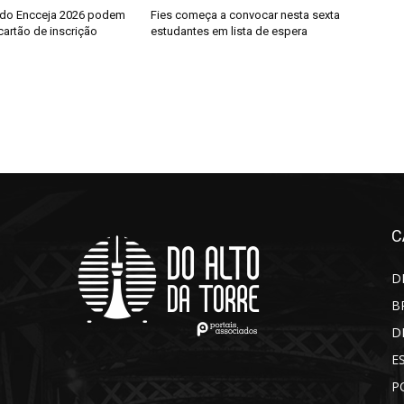
 do Encceja 2026 podem
Fies começa a convocar nesta sexta
cartão de inscrição
estudantes em lista de espera
C
D
B
D
E
P