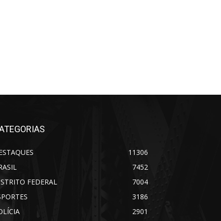
ATEGORIAS
ESTAQUES
11306
RASIL
7452
ISTRITO FEDERAL
7004
SPORTES
3186
OLÍCIA
2901