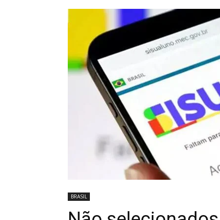
BRASIL
Não selecionados 