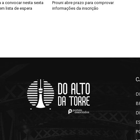
 a convocar nesta sexta
Prouni abre prazo para comprovar
em lista de espera
informações da inscrição
C
D
B
D
E
P