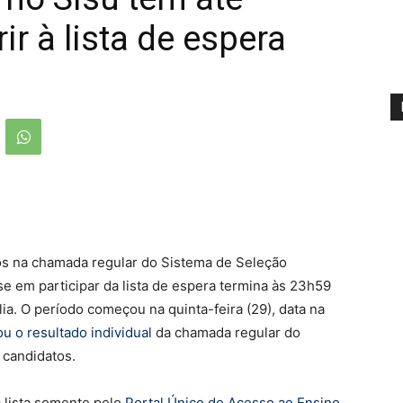
r à lista de espera
os na chamada regular do Sistema de Seleção
se em participar da lista de espera termina às 23h59
lia. O período começou na quinta-feira (29), data na
u o resultado individual
da chamada regular do
s candidatos.
a lista somente pelo
Portal Único de Acesso ao Ensino