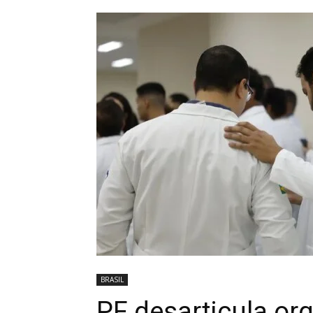
BRASIL
PF desarticula or