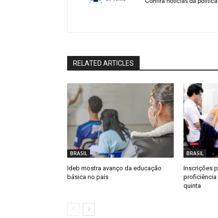
Confira notícias da política
RELATED ARTICLES
BRASIL
BRASIL
Ideb mostra avanço da educação
Inscrições 
básica no país
proficiênci
quinta