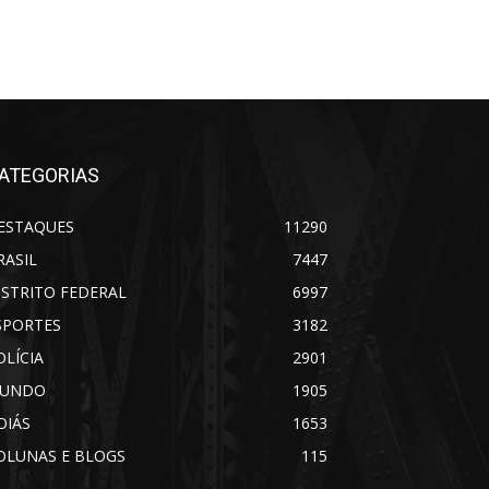
ATEGORIAS
ESTAQUES
11290
RASIL
7447
ISTRITO FEDERAL
6997
SPORTES
3182
OLÍCIA
2901
UNDO
1905
OIÁS
1653
OLUNAS E BLOGS
115