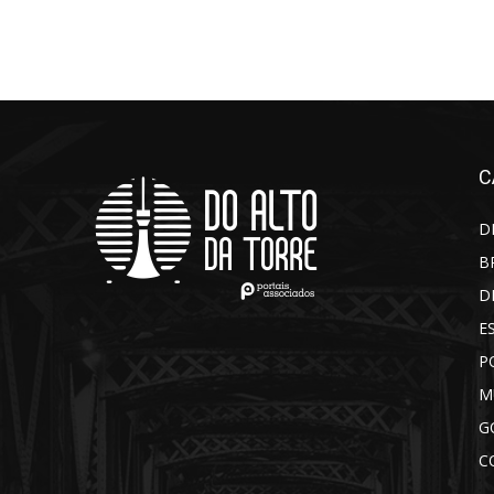
C
D
B
D
E
P
M
G
C