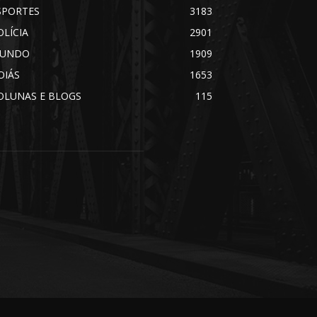
SPORTES
3183
OLÍCIA
2901
UNDO
1909
OIÁS
1653
OLUNAS E BLOGS
115