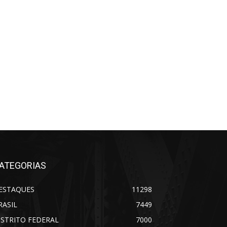
ATEGORIAS
ESTAQUES
11298
RASIL
7449
ISTRITO FEDERAL
7000