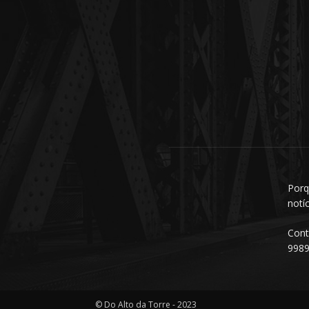
Porq
notí
Cont
998
© Do Alto da Torre - 2023