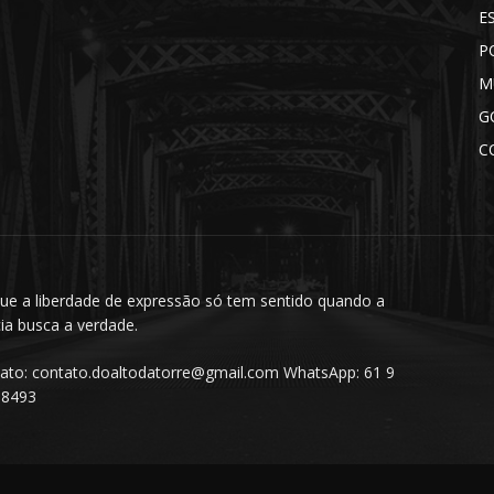
E
P
M
G
C
ue a liberdade de expressão só tem sentido quando a
cia busca a verdade.
ato: contato.doaltodatorre@gmail.com WhatsApp: 61 9
98493