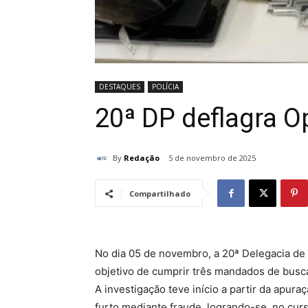
DESTAQUES
POLÍCIA
20ª DP deflagra 
By
Redação
5 de novembro de 2025
Compartilhado
No dia 05 de novembro, a 20ª Delegacia de 
objetivo de cumprir três mandados de busc
A investigação teve início a partir da apur
furto mediante fraude, logrando-se, no curs