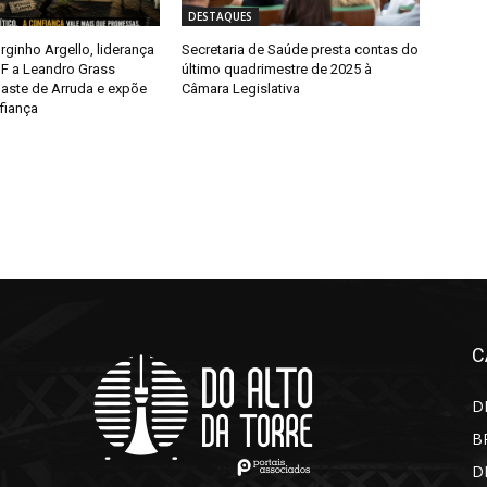
DESTAQUES
ginho Argello, liderança
Secretaria de Saúde presta contas do
F a Leandro Grass
último quadrimestre de 2025 à
aste de Arruda e expõe
Câmara Legislativa
fiança
C
D
B
D