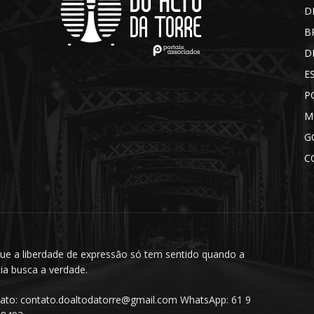
D
B
D
E
P
M
G
C
ue a liberdade de expressão só tem sentido quando a
cia busca a verdade.
ato: contato.doaltodatorre@gmail.com WhatsApp: 61 9