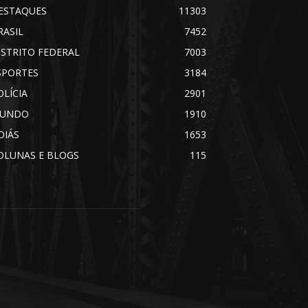
ESTAQUES
11303
RASIL
7452
ISTRITO FEDERAL
7003
SPORTES
3184
OLÍCIA
2901
UNDO
1910
OIÁS
1653
OLUNAS E BLOGS
115