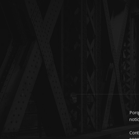
Porq
notí
Cont