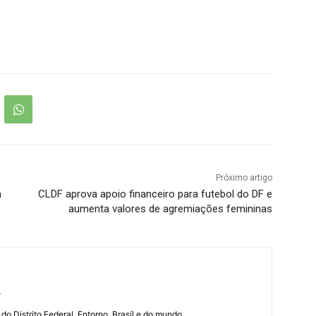
Próximo artigo
a
CLDF aprova apoio financeiro para futebol do DF e
aumenta valores de agremiações femininas
r
 do Distrito Federal, Entorno, Brasíl e do mundo.