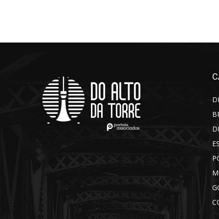
C
D
B
D
E
P
M
G
C