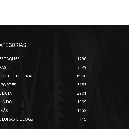
ATEGORIAS
ESTAQUES
11296
RASIL
7449
ISTRITO FEDERAL
6998
SPORTES
3183
OLÍCIA
2901
UNDO
1909
OIÁS
1653
OLUNAS E BLOGS
115