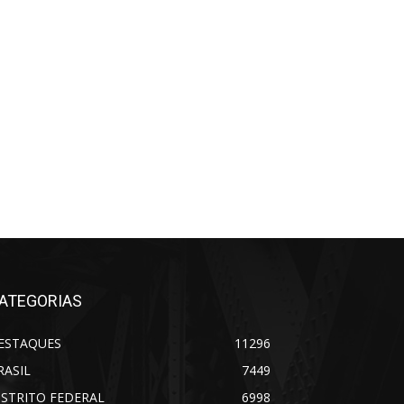
ATEGORIAS
ESTAQUES
11296
RASIL
7449
ISTRITO FEDERAL
6998