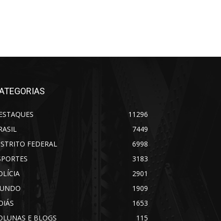
ATEGORIAS
ESTAQUES
11296
RASIL
7449
ISTRITO FEDERAL
6998
SPORTES
3183
OLÍCIA
2901
UNDO
1909
OIÁS
1653
OLUNAS E BLOGS
115