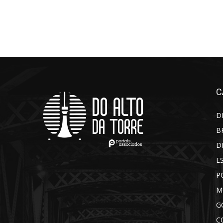
C
D
B
D
E
P
M
G
C