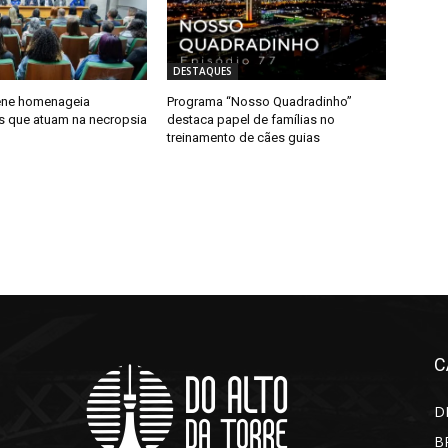
DESTAQUES
ene homenageia
Programa “Nosso Quadradinho”
is que atuam na necropsia
destaca papel de famílias no
treinamento de cães guias
C
D
B