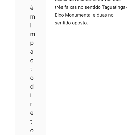
ê
três faixas no sentido Taguatinga-
Eixo Monumental e duas no
m
sentido oposto.
i
m
p
a
c
t
o
d
i
r
e
t
o