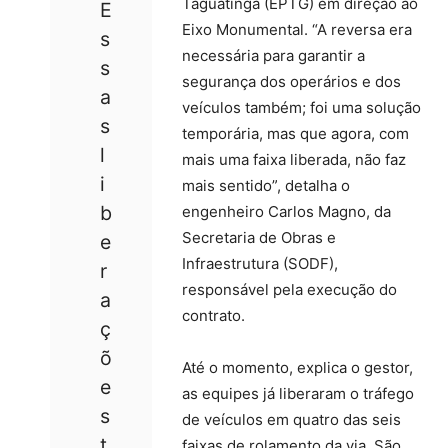
Taguatinga (EPTG) em direção ao
E
Eixo Monumental. “A reversa era
s
necessária para garantir a
s
segurança dos operários e dos
a
veículos também; foi uma solução
s
temporária, mas que agora, com
l
mais uma faixa liberada, não faz
i
mais sentido”, detalha o
b
engenheiro Carlos Magno, da
Secretaria de Obras e
e
Infraestrutura (SODF),
r
responsável pela execução do
a
contrato.
ç
õ
Até o momento, explica o gestor,
e
as equipes já liberaram o tráfego
s
de veículos em quatro das seis
t
faixas de rolamento da via. São