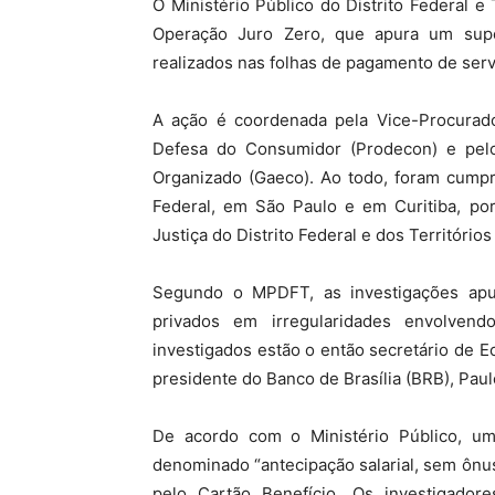
O Ministério Público do Distrito Federal e 
Operação Juro Zero, que apura um sup
realizados nas folhas de pagamento de servi
A ação é coordenada pela Vice-Procurador
Defesa do Consumidor (Prodecon) e pel
Organizado (Gaeco). Ao todo, foram cump
Federal, em São Paulo e em Curitiba, po
Justiça do Distrito Federal e dos Territórios
Segundo o MPDFT, as investigações apur
privados em irregularidades envolven
investigados estão o então secretário de Ec
presidente do Banco de Brasília (BRB), Pau
De acordo com o Ministério Público, um
denominado “antecipação salarial, sem ônus 
pelo Cartão Benefício. Os investigado