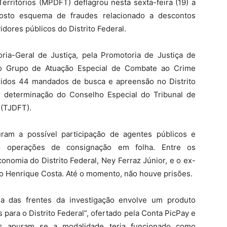
Territórios (MPDFT) deflagrou nesta sexta-feira (19) a
osto esquema de fraudes relacionado a descontos
dores públicos do Distrito Federal.
ia-Geral de Justiça, pela Promotoria de Justiça de
o Grupo de Atuação Especial de Combate ao Crime
ridos 44 mandados de busca e apreensão no Distrito
r determinação do Conselho Especial do Tribunal de
 (TJDFT).
am a possível participação de agentes públicos e
do operações de consignação em folha. Entre os
onomia do Distrito Federal, Ney Ferraz Júnior, e o ex-
lo Henrique Costa. Até o momento, não houve prisões.
a das frentes da investigação envolve um produto
para o Distrito Federal”, ofertado pela Conta PicPay e
res apuram se a modalidade teria funcionado como