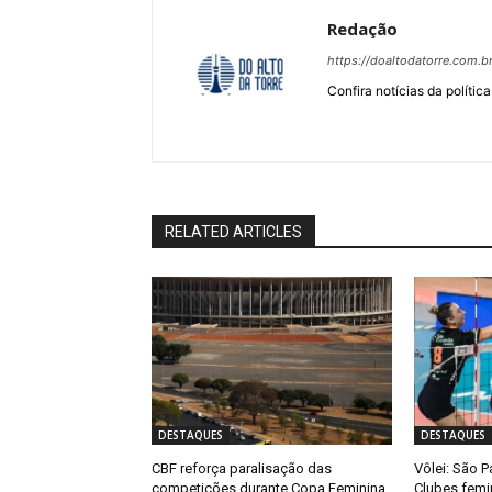
Redação
https://doaltodatorre.com.b
Confira notícias da política
RELATED ARTICLES
DESTAQUES
DESTAQUES
CBF reforça paralisação das
Vôlei: São P
competições durante Copa Feminina
Clubes femi