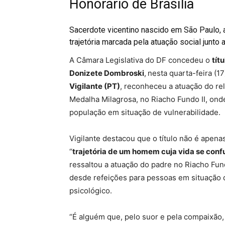
Honorário de Brasília
Sacerdote vicentino nascido em São Paulo, a
trajetória marcada pela atuação social junto
A Câmara Legislativa do DF concedeu o
tít
Donizete Dombroski
,
nesta quarta-feira (1
Vigilante (PT)
, reconheceu a atuação do re
Medalha Milagrosa, no Riacho Fundo II, ond
população em situação de vulnerabilidade.
Vigilante destacou que o título não é ape
“
trajetória de um homem cuja vida se conf
ressaltou a atuação do padre no Riacho Fun
desde refeições para pessoas em situação d
psicológico.
“É alguém que, pelo suor e pela compaixão,