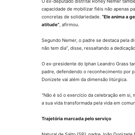
O ex-deputado distrital Rôney Nemer também
capacidade de mobilizar fiéis não apenas pa
concretas de solidariedade.
“Ele anima a g
atitude”
, afirmou.
Segundo Nemer, o padre se destaca pela di
não tem dia”, disse, ressaltando a dedica
O ex-presidente do Iphan Leandro Grass ta
padre, defendendo o reconhecimento por par
Donizete vai além da dimensão litúrgica.
“Não é só o exercício da celebração em si,
a sua vida transformada pela vida em comun
Trajetória marcada pelo serviço
Natural de Salto (SP), padre João Donizet