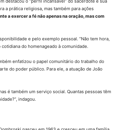
 destacou o “perfil incansável” do sacerdote e sua
ra a prática religiosa, mas também para ações
ente a exercer a fé não apenas na oração, mas com
sponibilidade e pelo exemplo pessoal. “Não tem hora,
ção cotidiana do homenageado à comunidade.
mbém enfatizou o papel comunitário do trabalho do
te do poder público. Para ele, a atuação de João
 mas é também um serviço social. Quantas pessoas têm
idade?”, indagou.
e Dombroski nasceu em 1963 e cresceu em uma família