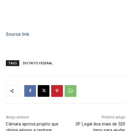
Source link
TAGS
DISTRITO FEDERAL
Artigo anterior
Próximo artigo
Câmara aprova projeto que
DF Legal doa mais de 520
obriga aéreas a rastrear
itens para ajudar