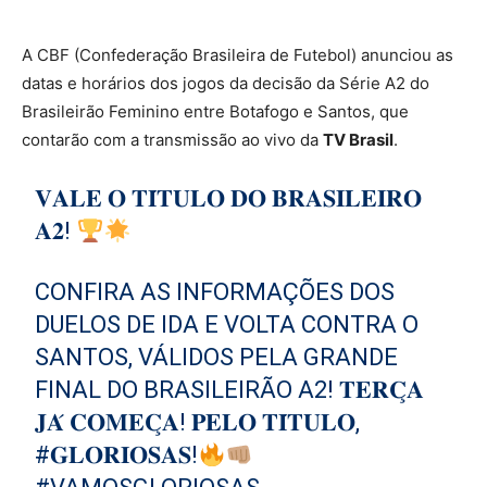
A CBF (Confederação Brasileira de Futebol) anunciou as
datas e horários dos jogos da decisão da Série A2 do
Brasileirão Feminino entre Botafogo e Santos, que
contarão com a transmissão ao vivo da
TV Brasil
.
𝐕𝐀𝐋𝐄 𝐎 𝐓𝐈́𝐓𝐔𝐋𝐎 𝐃𝐎 𝐁𝐑𝐀𝐒𝐈𝐋𝐄𝐈𝐑𝐎
𝐀𝟐!
CONFIRA AS INFORMAÇÕES DOS
DUELOS DE IDA E VOLTA CONTRA O
SANTOS, VÁLIDOS PELA GRANDE
FINAL DO BRASILEIRÃO A2! 𝐓𝐄𝐑𝐂̧𝐀
𝐉𝐀́ 𝐂𝐎𝐌𝐄𝐂̧𝐀! 𝐏𝐄𝐋𝐎 𝐓𝐈́𝐓𝐔𝐋𝐎,
#𝐆𝐋𝐎𝐑𝐈𝐎𝐒𝐀𝐒
!