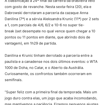
A classificação à 24ª final da carreira da brasileira veio
com gosto de revanche. Nesta sexta-feira (20), ela e
Dabrowski derrotaram a parceria da cazaque Anna
Danilina (7ª) e a sérvia Aleksandra Krunic (11ª) por 2 sets
a 1, com parciais de 4/6, 6/2 e 10-6 no super tie-
break (set desempate no qual vence quem chegar a 10
pontos ou 11 pontos em diante, que abrindo dois de
vantagem), em 1h29 de partida.
Danilina e Krunic tinham derrotado a parceria entre a
paulista e a canadense nos dois últimos eventos: o WTA
1000 de Doha, no Catar, e o Aberto da Austrália.
Curiosamente, os confrontos também ocorreram em
semifinais.
“Super feliz com a primeira final da temporada. Mais um
jogo duro contra elas, um jogo que acaba incomodando,
mas mantivemos a paciência. Fizemos pequenos ajustes