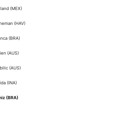
eland (MEX)
anneman (HAV)
anca (BRA)
rien (AUS)
ilic (AUS)
da (INA)
niz (BRA)