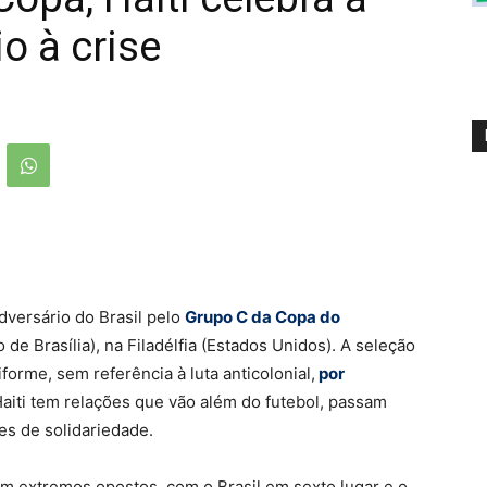
o à crise
dversário do Brasil pelo
Grupo C da Copa do
o de Brasília), na Filadélfia (Estados Unidos). A seleção
orme, sem referência à luta anticolonial,
por
 Haiti tem relações que vão além do futebol, passam
es de solidariedade.
em extremos opostos, com o Brasil em sexto lugar e o