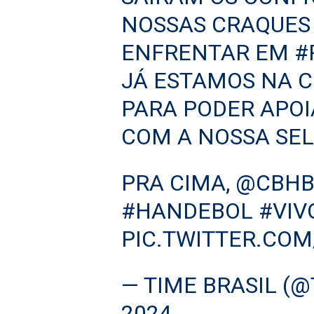
NOSSAS CRAQUES
ENFRENTAR EM
#
JÁ ESTAMOS NA 
PARA PODER APOI
COM A NOSSA SE
PRA CIMA,
@CBHB
#HANDEBOL
#VIV
PIC.TWITTER.CO
— TIME BRASIL (
2024