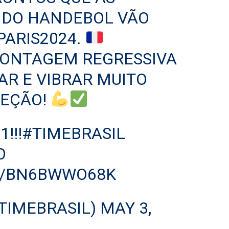
 DO HANDEBOL VÃO
PARIS2024
.
CONTAGEM REGRESSIVA
AR E VIBRAR MUITO
LEÇÃO!
1
!!!
#TIMEBRASIL
O
M/BN6BWWO68K
@TIMEBRASIL)
MAY 3,