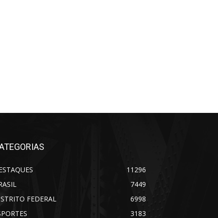
ATEGORIAS
ESTAQUES
11296
RASIL
7449
ISTRITO FEDERAL
6998
SPORTES
3183