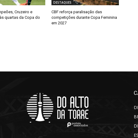
DESTAQUES
peões, Cruzeiro e
CBF reforça paralisação das
às quartas da Copa do
competições durante Copa Feminina
em 2027
C
D
B
D
E