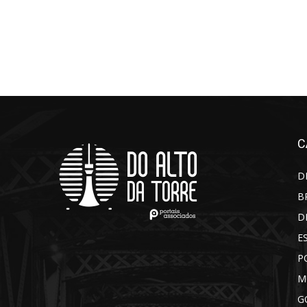
C
D
B
D
E
P
M
G