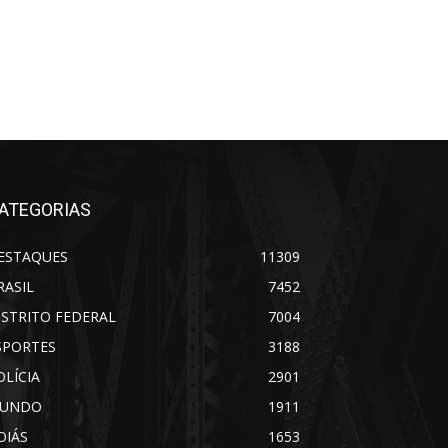
ATEGORIAS
ESTAQUES
11309
RASIL
7452
ISTRITO FEDERAL
7004
SPORTES
3188
OLÍCIA
2901
UNDO
1911
OIÁS
1653