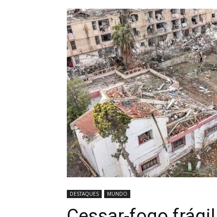
DESTAQUES
MUNDO
Cessar-fogo frági