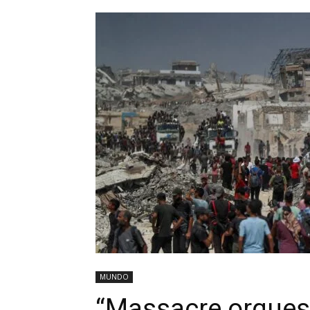
MUNDO
“Massacre orques