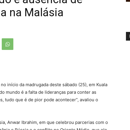
ula na Malásia
e, no início da madrugada deste sábado (25), em Kuala
o mundo é a falta de lideranças para conter as
s, tudo que é de pior pode acontecer”, avaliou o
sia, Anwar Ibrahim, em que celebrou parcerias com o
crânia e Rússia e o conflito no Oriente Médio, que ele