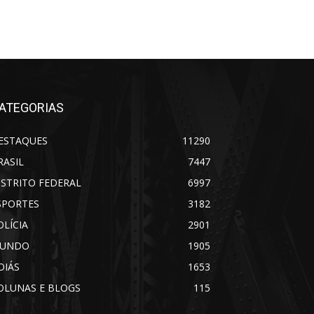
ATEGORIAS
ESTAQUES
11290
RASIL
7447
ISTRITO FEDERAL
6997
SPORTES
3182
OLÍCIA
2901
UNDO
1905
OIÁS
1653
OLUNAS E BLOGS
115