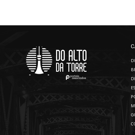
C
D
B
D
E
P
M
G
C