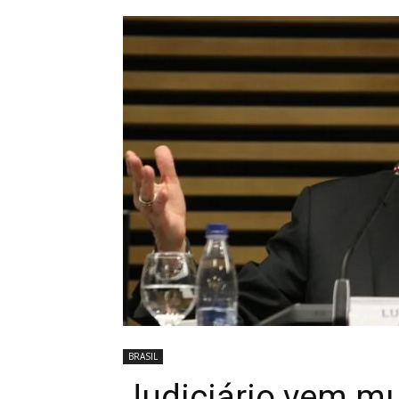
BRASIL
Judiciário vem m