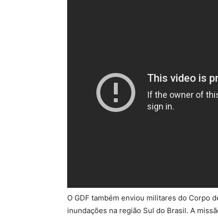
O GDF também enviou militares do Corpo de
inundações na região Sul do Brasil. A miss