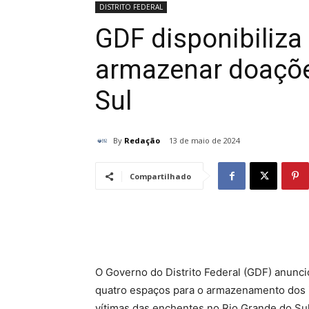
DISTRITO FEDERAL
GDF disponibiliza
armazenar doaçõe
Sul
By
Redação
13 de maio de 2024
Compartilhado
O Governo do Distrito Federal (GDF) anuncio
quatro espaços para o armazenamento dos i
vítimas das enchentes no Rio Grande do Sul