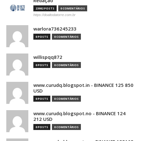
Redação
23982 POSTS
0 COMENTÁRIOS
https://doaltodatorre.com.br
warlora736245233
0 POSTS
0 COMENTÁRIOS
willispqq872
0 POSTS
0 COMENTÁRIOS
www.curudq.blogspot.in - BINANCE 125 850
USD
0 POSTS
0 COMENTÁRIOS
www.curudq.blogspot.no - BINANCE 124
212 USD
0 POSTS
0 COMENTÁRIOS