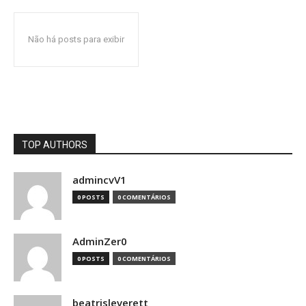
Não há posts para exibir
TOP AUTHORS
admincvV1
0 POSTS
0 COMENTÁRIOS
AdminZer0
0 POSTS
0 COMENTÁRIOS
beatrisleverett