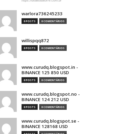
https://doaltodatorre.com.br
warlora736245233
0 POSTS
0 COMENTÁRIOS
willispqq872
0 POSTS
0 COMENTÁRIOS
www.curudq.blogspot.in -
BINANCE 125 850 USD
0 POSTS
0 COMENTÁRIOS
www.curudq.blogspot.no -
BINANCE 124 212 USD
0 POSTS
0 COMENTÁRIOS
www.curudq.blogspot.se -
BINANCE 128168 USD
0 POSTS
0 COMENTÁRIOS