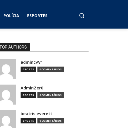
POLÍCIA
ESPORTES
TOP AUTHORS
admincvV1
0 POSTS
0 COMENTÁRIOS
AdminZer0
0 POSTS
0 COMENTÁRIOS
beatrisleverett
0 POSTS
0 COMENTÁRIOS