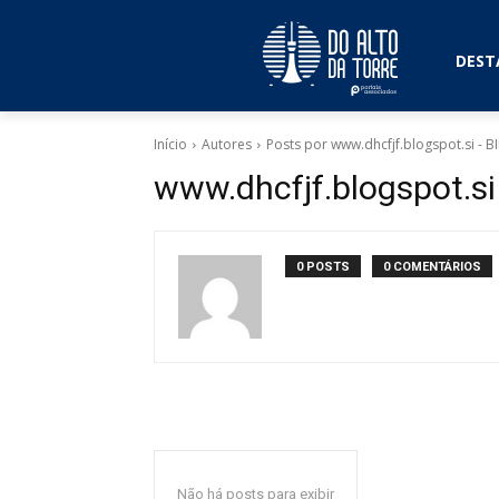
DEST
Início
Autores
Posts por www.dhcfjf.blogspot.si -
www.dhcfjf.blogspot.s
0 POSTS
0 COMENTÁRIOS
Não há posts para exibir