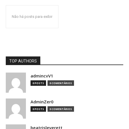
Não há posts para exibir
TOP AUTHORS
admincvV1
0 POSTS
0 COMENTÁRIOS
AdminZer0
0 POSTS
0 COMENTÁRIOS
beatrisleverett