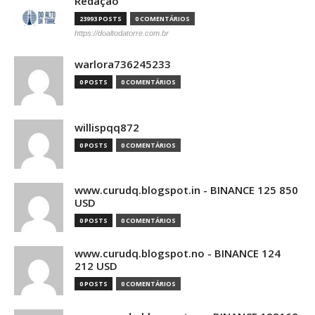
Redação
23993 POSTS
0 COMENTÁRIOS
https://doaltodatorre.com.br
warlora736245233
0 POSTS
0 COMENTÁRIOS
willispqq872
0 POSTS
0 COMENTÁRIOS
www.curudq.blogspot.in - BINANCE 125 850
USD
0 POSTS
0 COMENTÁRIOS
www.curudq.blogspot.no - BINANCE 124
212 USD
0 POSTS
0 COMENTÁRIOS