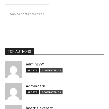
Não há posts para exibir
TOP AUTHORS
admincvV1
0 POSTS
0 COMENTÁRIOS
AdminZer0
0 POSTS
0 COMENTÁRIOS
beatrisleverett