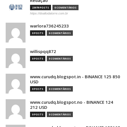
Redação
23979 POSTS
0 COMENTÁRIOS
https://doaltodatorre.com.br
warlora736245233
0 POSTS
0 COMENTÁRIOS
willispqq872
0 POSTS
0 COMENTÁRIOS
www.curudq.blogspot.in - BINANCE 125 850
USD
0 POSTS
0 COMENTÁRIOS
www.curudq.blogspot.no - BINANCE 124
212 USD
0 POSTS
0 COMENTÁRIOS