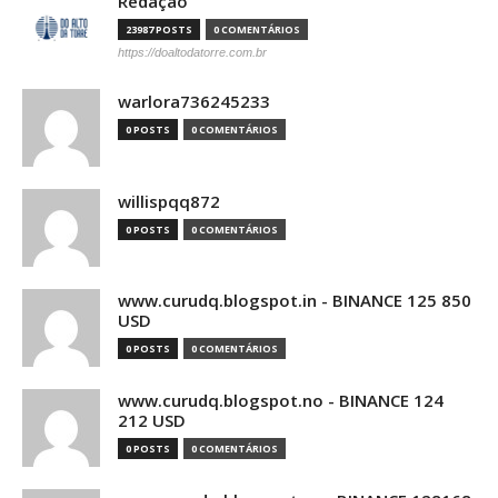
Redação
23987 POSTS
0 COMENTÁRIOS
https://doaltodatorre.com.br
warlora736245233
0 POSTS
0 COMENTÁRIOS
willispqq872
0 POSTS
0 COMENTÁRIOS
www.curudq.blogspot.in - BINANCE 125 850
USD
0 POSTS
0 COMENTÁRIOS
www.curudq.blogspot.no - BINANCE 124
212 USD
0 POSTS
0 COMENTÁRIOS