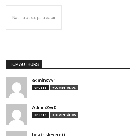
Não há posts para exibir
TOP AUTHORS
admincvV1
0 POSTS
0 COMENTÁRIOS
AdminZer0
0 POSTS
0 COMENTÁRIOS
beatrisleverett