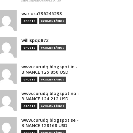
https://doaltodatorre.com.br
warlora736245233
0 POSTS
0 COMENTÁRIOS
willispqq872
0 POSTS
0 COMENTÁRIOS
www.curudq.blogspot.in -
BINANCE 125 850 USD
0 POSTS
0 COMENTÁRIOS
www.curudq.blogspot.no -
BINANCE 124 212 USD
0 POSTS
0 COMENTÁRIOS
www.curudq.blogspot.se -
BINANCE 128168 USD
0 POSTS
0 COMENTÁRIOS