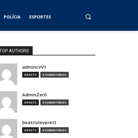
POLÍCIA
ESPORTES
TOP AUTHORS
admincvV1
0 POSTS
0 COMENTÁRIOS
AdminZer0
0 POSTS
0 COMENTÁRIOS
beatrisleverett
0 POSTS
0 COMENTÁRIOS