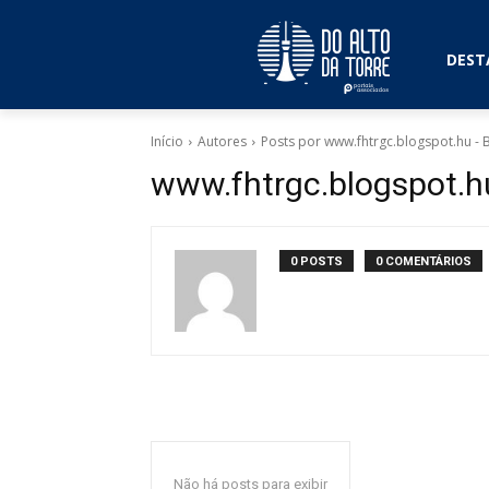
DEST
Início
Autores
Posts por www.fhtrgc.blogspot.hu -
www.fhtrgc.blogspot.
0 POSTS
0 COMENTÁRIOS
Não há posts para exibir