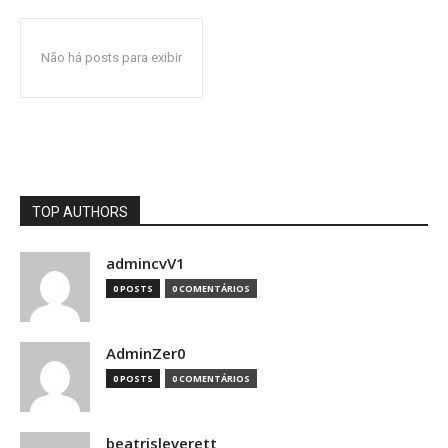
Não há posts para exibir
TOP AUTHORS
admincvV1
0 POSTS
0 COMENTÁRIOS
AdminZer0
0 POSTS
0 COMENTÁRIOS
beatrisleverett