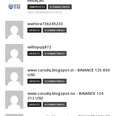
Redação
23987 POSTS
0 COMENTÁRIOS
https://doaltodatorre.com.br
warlora736245233
0 POSTS
0 COMENTÁRIOS
willispqq872
0 POSTS
0 COMENTÁRIOS
www.curudq.blogspot.in - BINANCE 125 850
USD
0 POSTS
0 COMENTÁRIOS
www.curudq.blogspot.no - BINANCE 124
212 USD
0 POSTS
0 COMENTÁRIOS