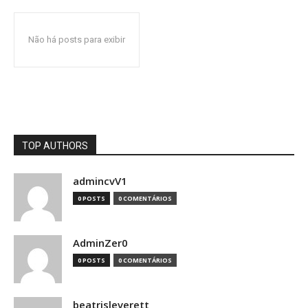
Não há posts para exibir
TOP AUTHORS
admincvV1
0 POSTS
0 COMENTÁRIOS
AdminZer0
0 POSTS
0 COMENTÁRIOS
beatrisleverett