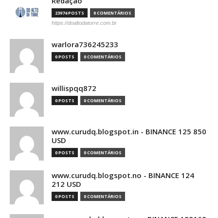
Redação
23974 POSTS
0 COMENTÁRIOS
https://doaltodatorre.com.br
warlora736245233
0 POSTS
0 COMENTÁRIOS
willispqq872
0 POSTS
0 COMENTÁRIOS
www.curudq.blogspot.in - BINANCE 125 850
USD
0 POSTS
0 COMENTÁRIOS
www.curudq.blogspot.no - BINANCE 124
212 USD
0 POSTS
0 COMENTÁRIOS