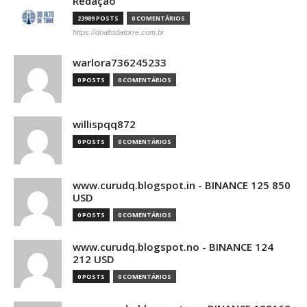
Redação
23989 POSTS
0 COMENTÁRIOS
https://doaltodatorre.com.br
warlora736245233
0 POSTS
0 COMENTÁRIOS
willispqq872
0 POSTS
0 COMENTÁRIOS
www.curudq.blogspot.in - BINANCE 125 850
USD
0 POSTS
0 COMENTÁRIOS
www.curudq.blogspot.no - BINANCE 124
212 USD
0 POSTS
0 COMENTÁRIOS