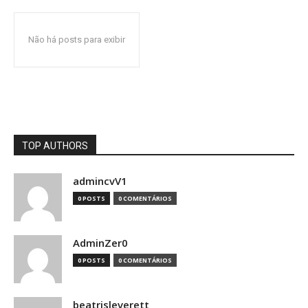
Não há posts para exibir
TOP AUTHORS
admincvV1
0 POSTS
0 COMENTÁRIOS
AdminZer0
0 POSTS
0 COMENTÁRIOS
beatrisleverett