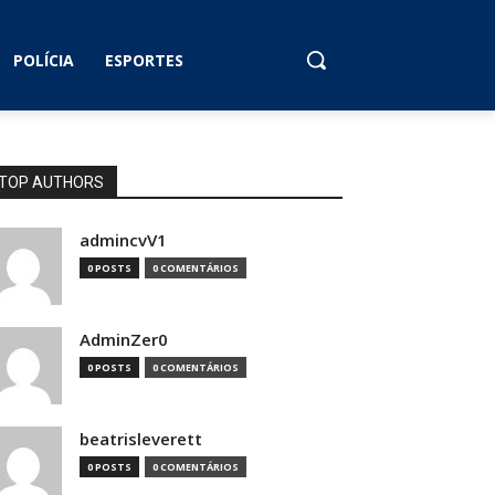
POLÍCIA
ESPORTES
TOP AUTHORS
admincvV1
0 POSTS
0 COMENTÁRIOS
AdminZer0
0 POSTS
0 COMENTÁRIOS
beatrisleverett
0 POSTS
0 COMENTÁRIOS