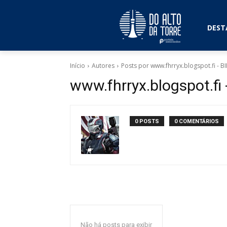
DEST
Início
Autores
Posts por www.fhrryx.blogspot.fi -
www.fhrryx.blogspot.f
0 POSTS
0 COMENTÁRIOS
Não há posts para exibir