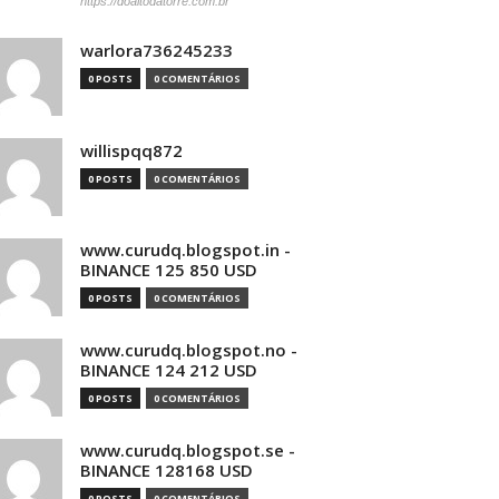
https://doaltodatorre.com.br
warlora736245233
0 POSTS
0 COMENTÁRIOS
willispqq872
0 POSTS
0 COMENTÁRIOS
www.curudq.blogspot.in -
BINANCE 125 850 USD
0 POSTS
0 COMENTÁRIOS
www.curudq.blogspot.no -
BINANCE 124 212 USD
0 POSTS
0 COMENTÁRIOS
www.curudq.blogspot.se -
BINANCE 128168 USD
0 POSTS
0 COMENTÁRIOS