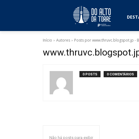
DEST
Início
Autores
Posts por www.thruvc.blogspot.jp -
www.thruvc.blogspot.j
0 POSTS
0 COMENTÁRIOS
Não há posts para exibir