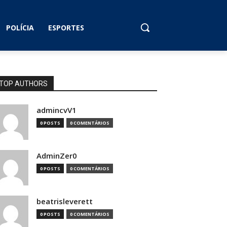
POLÍCIA
ESPORTES
TOP AUTHORS
admincvV1
0 POSTS
0 COMENTÁRIOS
AdminZer0
0 POSTS
0 COMENTÁRIOS
beatrisleverett
0 POSTS
0 COMENTÁRIOS