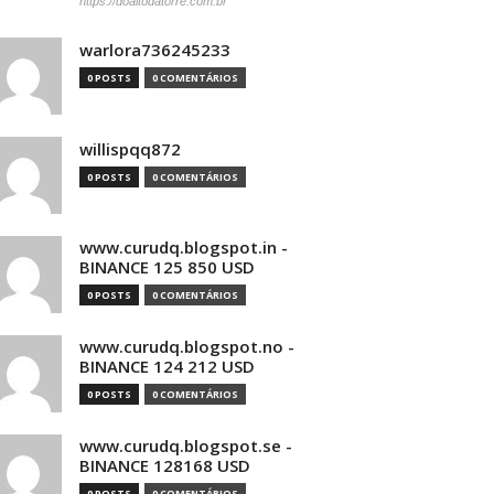
https://doaltodatorre.com.br
warlora736245233
0 POSTS
0 COMENTÁRIOS
willispqq872
0 POSTS
0 COMENTÁRIOS
www.curudq.blogspot.in -
BINANCE 125 850 USD
0 POSTS
0 COMENTÁRIOS
www.curudq.blogspot.no -
BINANCE 124 212 USD
0 POSTS
0 COMENTÁRIOS
www.curudq.blogspot.se -
BINANCE 128168 USD
0 POSTS
0 COMENTÁRIOS