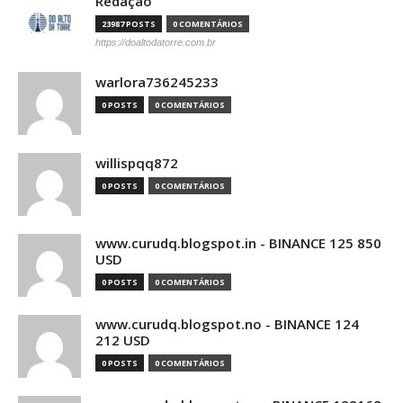
Redação
23987 POSTS
0 COMENTÁRIOS
https://doaltodatorre.com.br
warlora736245233
0 POSTS
0 COMENTÁRIOS
willispqq872
0 POSTS
0 COMENTÁRIOS
www.curudq.blogspot.in - BINANCE 125 850
USD
0 POSTS
0 COMENTÁRIOS
www.curudq.blogspot.no - BINANCE 124
212 USD
0 POSTS
0 COMENTÁRIOS