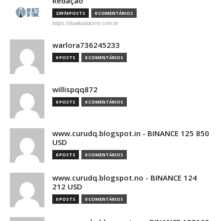
Redação
23974 POSTS
0 COMENTÁRIOS
https://doaltodatorre.com.br
warlora736245233
0 POSTS
0 COMENTÁRIOS
willispqq872
0 POSTS
0 COMENTÁRIOS
www.curudq.blogspot.in - BINANCE 125 850
USD
0 POSTS
0 COMENTÁRIOS
www.curudq.blogspot.no - BINANCE 124
212 USD
0 POSTS
0 COMENTÁRIOS