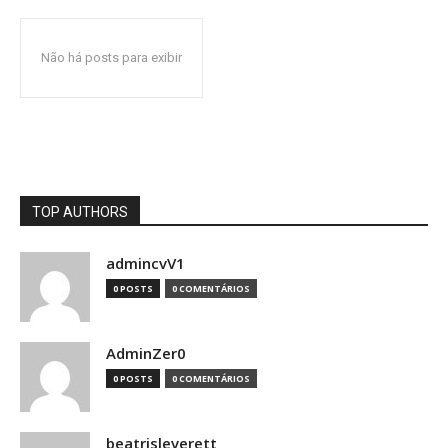
Não há posts para exibir
TOP AUTHORS
admincvV1
0 POSTS
0 COMENTÁRIOS
AdminZer0
0 POSTS
0 COMENTÁRIOS
beatrisleverett