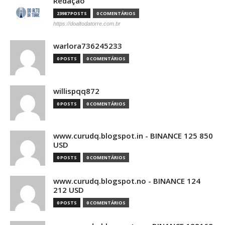
Redação
23987 POSTS
0 COMENTÁRIOS
https://doaltodatorre.com.br
warlora736245233
0 POSTS
0 COMENTÁRIOS
willispqq872
0 POSTS
0 COMENTÁRIOS
www.curudq.blogspot.in - BINANCE 125 850
USD
0 POSTS
0 COMENTÁRIOS
www.curudq.blogspot.no - BINANCE 124
212 USD
0 POSTS
0 COMENTÁRIOS