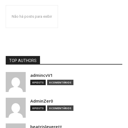
Não há posts para exibir
TOP AUTHORS
admincvV1
0 POSTS
0 COMENTÁRIOS
AdminZer0
0 POSTS
0 COMENTÁRIOS
beatrisleverett