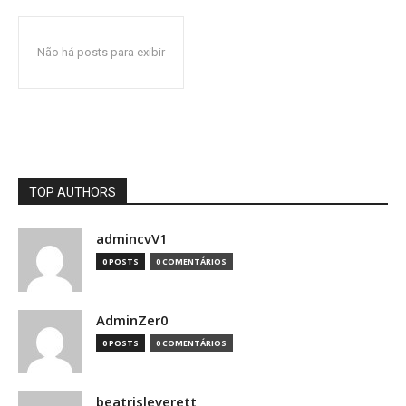
Não há posts para exibir
TOP AUTHORS
admincvV1
0 POSTS
0 COMENTÁRIOS
AdminZer0
0 POSTS
0 COMENTÁRIOS
beatrisleverett