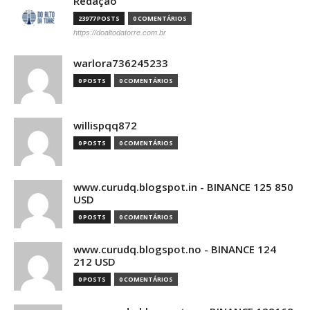
Redação
23977 POSTS
0 COMENTÁRIOS
https://doaltodatorre.com.br
warlora736245233
0 POSTS
0 COMENTÁRIOS
willispqq872
0 POSTS
0 COMENTÁRIOS
www.curudq.blogspot.in - BINANCE 125 850
USD
0 POSTS
0 COMENTÁRIOS
www.curudq.blogspot.no - BINANCE 124
212 USD
0 POSTS
0 COMENTÁRIOS