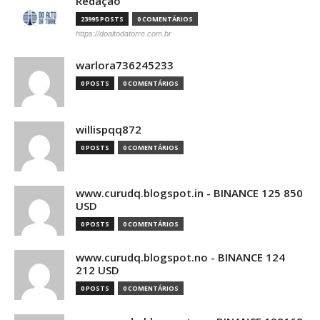
Redação
23995 POSTS
0 COMENTÁRIOS
https://doaltodatorre.com.br
warlora736245233
0 POSTS
0 COMENTÁRIOS
willispqq872
0 POSTS
0 COMENTÁRIOS
www.curudq.blogspot.in - BINANCE 125 850
USD
0 POSTS
0 COMENTÁRIOS
www.curudq.blogspot.no - BINANCE 124
212 USD
0 POSTS
0 COMENTÁRIOS