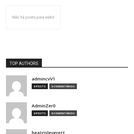
Não há posts para exibir
TOP AUTHORS
admincvV1
0 POSTS
0 COMENTÁRIOS
AdminZer0
0 POSTS
0 COMENTÁRIOS
beatrisleverett