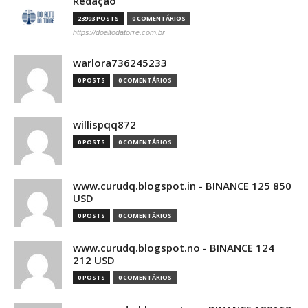
Redação
23993 POSTS
0 COMENTÁRIOS
https://doaltodatorre.com.br
warlora736245233
0 POSTS
0 COMENTÁRIOS
willispqq872
0 POSTS
0 COMENTÁRIOS
www.curudq.blogspot.in - BINANCE 125 850
USD
0 POSTS
0 COMENTÁRIOS
www.curudq.blogspot.no - BINANCE 124
212 USD
0 POSTS
0 COMENTÁRIOS