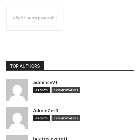
Não há posts para exibir
TOP AUTHORS
admincvV1
0 POSTS
0 COMENTÁRIOS
AdminZer0
0 POSTS
0 COMENTÁRIOS
beatrisleverett