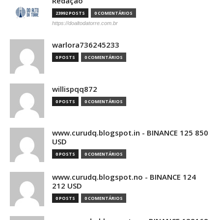
Redação
23992 POSTS
0 COMENTÁRIOS
https://doaltodatorre.com.br
warlora736245233
0 POSTS
0 COMENTÁRIOS
willispqq872
0 POSTS
0 COMENTÁRIOS
www.curudq.blogspot.in - BINANCE 125 850
USD
0 POSTS
0 COMENTÁRIOS
www.curudq.blogspot.no - BINANCE 124
212 USD
0 POSTS
0 COMENTÁRIOS