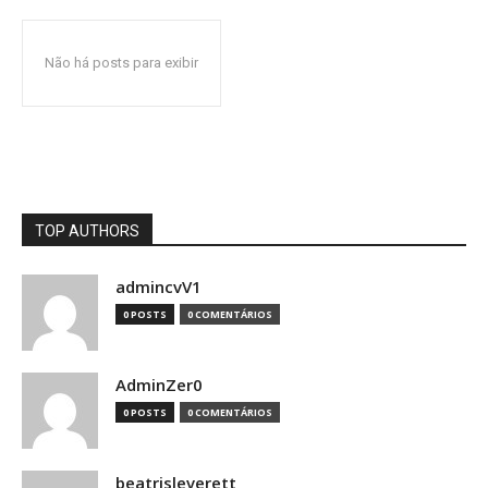
Não há posts para exibir
TOP AUTHORS
admincvV1
0 POSTS
0 COMENTÁRIOS
AdminZer0
0 POSTS
0 COMENTÁRIOS
beatrisleverett