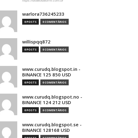
https://doaltodatorre.com.br
warlora736245233
0 POSTS
0 COMENTÁRIOS
willispqq872
0 POSTS
0 COMENTÁRIOS
www.curudq.blogspot.in -
BINANCE 125 850 USD
0 POSTS
0 COMENTÁRIOS
www.curudq.blogspot.no -
BINANCE 124 212 USD
0 POSTS
0 COMENTÁRIOS
www.curudq.blogspot.se -
BINANCE 128168 USD
0 POSTS
0 COMENTÁRIOS