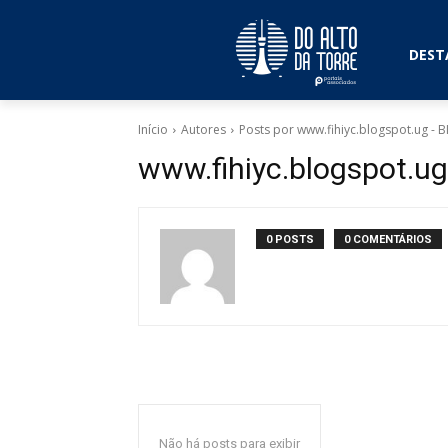
DEST
Início
Autores
Posts por www.fihiyc.blogspot.ug -
www.fihiyc.blogspot.u
0 POSTS
0 COMENTÁRIOS
Não há posts para exibir