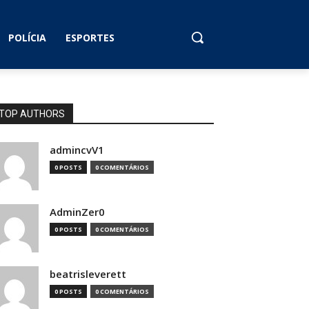
POLÍCIA
ESPORTES
TOP AUTHORS
admincvV1
0 POSTS
0 COMENTÁRIOS
AdminZer0
0 POSTS
0 COMENTÁRIOS
beatrisleverett
0 POSTS
0 COMENTÁRIOS