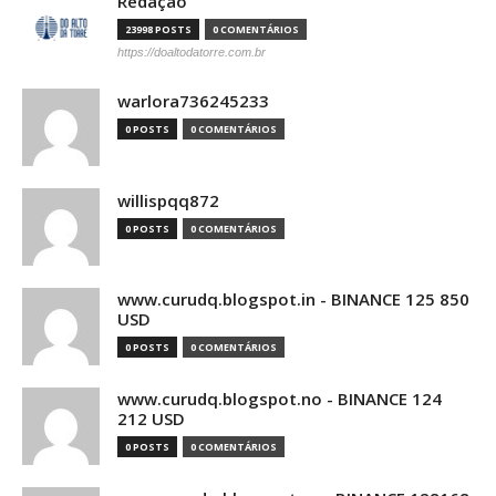
Redação
23998 POSTS
0 COMENTÁRIOS
https://doaltodatorre.com.br
warlora736245233
0 POSTS
0 COMENTÁRIOS
willispqq872
0 POSTS
0 COMENTÁRIOS
www.curudq.blogspot.in - BINANCE 125 850
USD
0 POSTS
0 COMENTÁRIOS
www.curudq.blogspot.no - BINANCE 124
212 USD
0 POSTS
0 COMENTÁRIOS