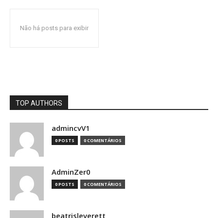
Não há posts para exibir
TOP AUTHORS
admincvV1
0 POSTS
0 COMENTÁRIOS
AdminZer0
0 POSTS
0 COMENTÁRIOS
beatrisleverett